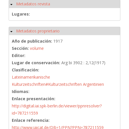
Metadatos revista
Ocultar
Lugares:
Metadatos proprietario
Ocultar
Año de publicación:
1917
Sección:
volume
Editor:
Lugar de conservación:
Arg bi 3902 : 2,12(1917)
Clasificación:
Lateinamerikanische
Kulturzeitschriften#Kulturzeitschriften Argentinien
Idiomas:
Enlace presentación:
http://digital.iai.spk-berlin.de/viewer/ppnresolver?
id=787211559
Enlace referencia:
http://www.iaicat.de/DB=1/PPN?PPN=787211559