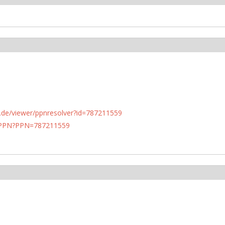
rlin.de/viewer/ppnresolver?id=787211559
1/PPN?PPN=787211559