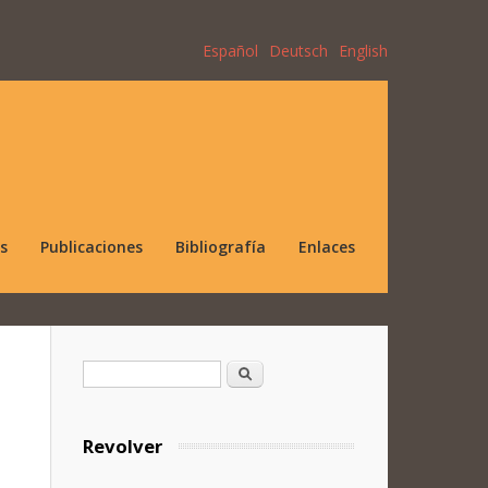
Español
Deutsch
English
s
Publicaciones
Bibliografía
Enlaces
Formulario de búsqueda
Buscar
Revolver