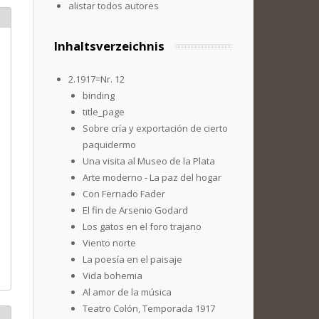
alistar todos autores
Inhaltsverzeichnis
2.1917=Nr. 12
binding
title_page
Sobre cría y exportación de cierto
paquidermo
Una visita al Museo de la Plata
Arte moderno - La paz del hogar
Con Fernado Fader
El fin de Arsenio Godard
Los gatos en el foro trajano
Viento norte
La poesía en el paisaje
Vida bohemia
Al amor de la música
Teatro Colón, Temporada 1917