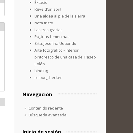
Éxtasis
Rêve d'un soir!
Una aldea al pie de la sierra
Nota triste
Las tres gracias
Páginas femeninas
Srta. Josefina Udaondo
Arte fotográfico - Interior
pintoresco de una casa del Paseo
Colón
binding
colour_checker
Navegación
Contenido reciente
Búsqueda avanzada
Inicio de sesión