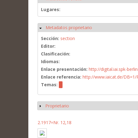
Lugares:
Metadatos proprietario
Ocultar
Sección:
section
Editor:
Clasificación:
Idiomas:
Enlace presentación:
http://digital.iai.spk-be
Enlace referencia:
http://www.iaicat.de/DB=
Temas:
Proprietario
Mostrar
2.1917=Nr. 12,18