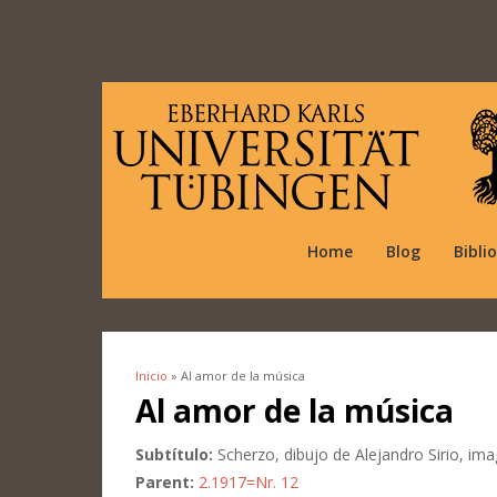
Home
Blog
Bibli
Inicio
» Al amor de la música
Se encuentra usted aquí
Al amor de la música
Subtítulo:
Scherzo, dibujo de Alejandro Sirio, ima
Parent:
2.1917=Nr. 12