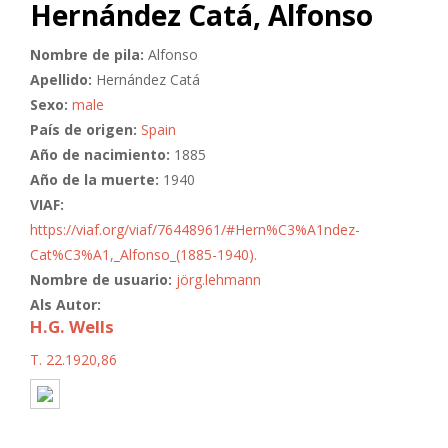
Hernández Catá, Alfonso
Nombre de pila:
Alfonso
Apellido:
Hernández Catá
Sexo:
male
País de origen:
Spain
Año de nacimiento:
1885
Año de la muerte:
1940
VIAF:
https://viaf.org/viaf/76448961/#Hern%C3%A1ndez-
Cat%C3%A1,_Alfonso_(1885-1940).
Nombre de usuario:
jörg.lehmann
Als Autor:
H.G. Wells
T. 22.1920,86