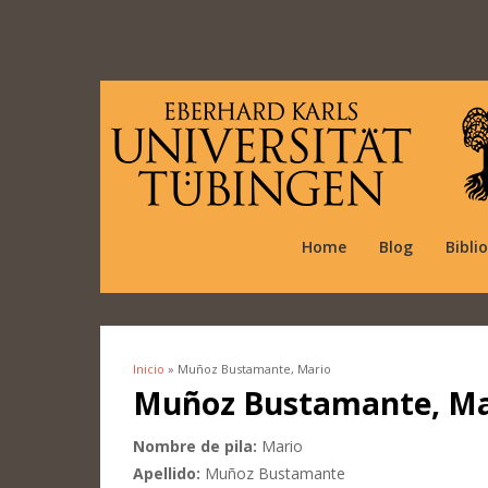
Home
Blog
Bibli
Inicio
» Muñoz Bustamante, Mario
Se encuentra usted aquí
Muñoz Bustamante, Ma
Nombre de pila:
Mario
Apellido:
Muñoz Bustamante