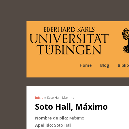
Home
Blog
Bibli
Inicio
» Soto Hall, Máximo
Se encuentra usted aquí
Soto Hall, Máximo
Nombre de pila:
Máximo
Apellido:
Soto Hall