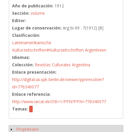
Año de publicación:
1912
Sección:
volume
Editor:
Lugar de conservación:
Arg bi 69 : 7(1912) [8]
Clasificación:
Lateinamerikanische
Kulturzeitschriften#Kulturzeitschriften Argentinien
Idiomas:
Colección:
Revistas Culturales Argentina
Enlace presentación:
http://digital.iai.spk-berlin.de/viewer/ppnresolver?
id=776340077
Enlace referencia:
http://www.iaicat.de/DB=1/PPN?PPN=776340077
Temas:
Proprietario
Mostrar