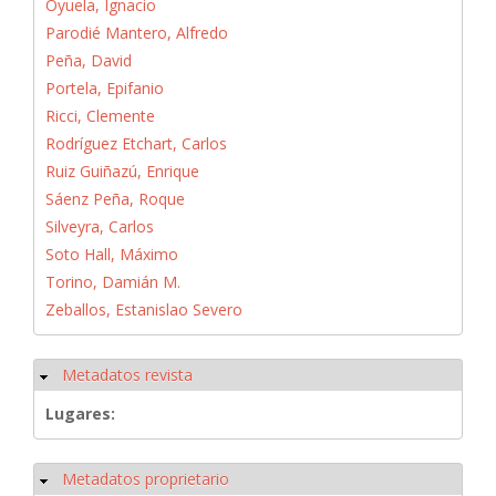
Oyuela, Ignacio
Parodié Mantero, Alfredo
Peña, David
Portela, Epifanio
Ricci, Clemente
Rodríguez Etchart, Carlos
Ruiz Guiñazú, Enrique
Sáenz Peña, Roque
Silveyra, Carlos
Soto Hall, Máximo
Torino, Damián M.
Zeballos, Estanislao Severo
Metadatos revista
Ocultar
Lugares:
Metadatos proprietario
Ocultar