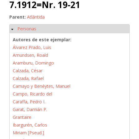
7.1912=Nr. 19-21
Parent:
Atlántida
Personas
Ocultar
Autores de este ejemplar:
Álvarez Prado, Luis
Amundsen, Roald
Aramburu, Domingo
Calzada, César
Calzada, Rafael
Camayo y Benéytes, Manuel
Campo, Ricardo del
Caraffa, Pedro I.
Garat, Damián P.
Grantaire
Ibargurén, Carlos
Miriam [Pseud.]