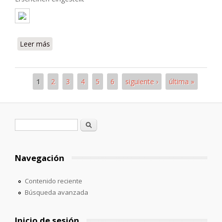
Leer más
sobre Buenos Aires. Revista nacional ilustrada
1
2
3
4
5
6
siguiente ›
última »
Páginas
Formulario de búsqueda
Buscar
Navegación
Contenido reciente
Búsqueda avanzada
Inicio de sesión