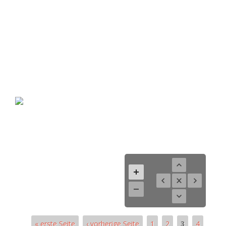
« erste Seite
‹ vorherige Seite
1
2
3
4