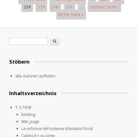
238
239
240
241
…
nächste Seite ›
letzte Seite »
Seiten
Suchformular
Suche
Stöbern
alle Autoren auflisten
Inhaltsverzeichnis
T. 5.1918
binding
title_page
La reforma del sistema tributario fiscal
Carlos II y su corte