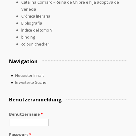
Catalina Cornaro - Reina de Chipre e hija adoptiva de
Venecia
Crónica literaria
Bibliografía
Índice del tomo V
binding
colour_checker
Navigation
Neuester Inhalt
Erweiterte Suche
Benutzeranmeldung
Benutzername
*
Passwort
*