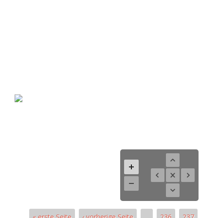
« erste Seite
‹ vorherige Seite
…
236
237