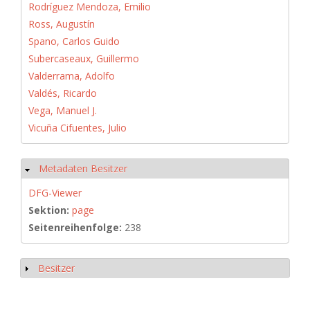
Rodríguez Mendoza, Emilio
Ross, Augustín
Spano, Carlos Guido
Subercaseaux, Guillermo
Valderrama, Adolfo
Valdés, Ricardo
Vega, Manuel J.
Vicuña Cifuentes, Julio
Metadaten Besitzer
Ausblenden
DFG-Viewer
Sektion:
page
Seitenreihenfolge:
238
Besitzer
Anzeigen