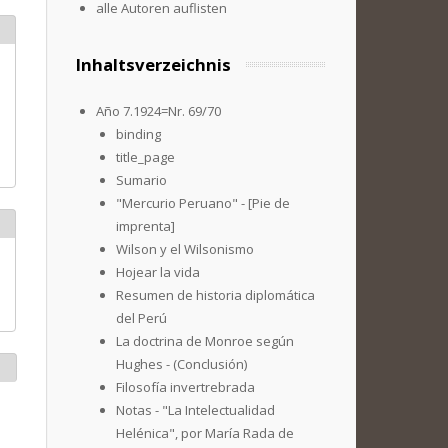
alle Autoren auflisten
Inhaltsverzeichnis
Año 7.1924=Nr. 69/70
binding
title_page
Sumario
"Mercurio Peruano" - [Pie de
imprenta]
Wilson y el Wilsonismo
Hojear la vida
Resumen de historia diplomática
del Perú
La doctrina de Monroe según
Hughes - (Conclusión)
Filosofía invertrebrada
Notas - "La Intelectualidad
Helénica", por María Rada de