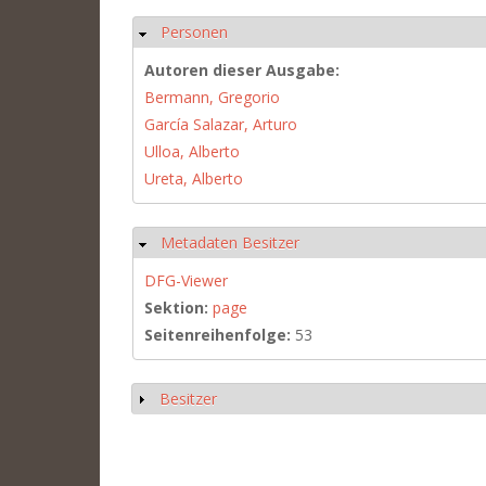
Personen
Ausblenden
Autoren dieser Ausgabe:
Bermann, Gregorio
García Salazar, Arturo
Ulloa, Alberto
Ureta, Alberto
Metadaten Besitzer
Ausblenden
DFG-Viewer
Sektion:
page
Seitenreihenfolge:
53
Besitzer
Anzeigen