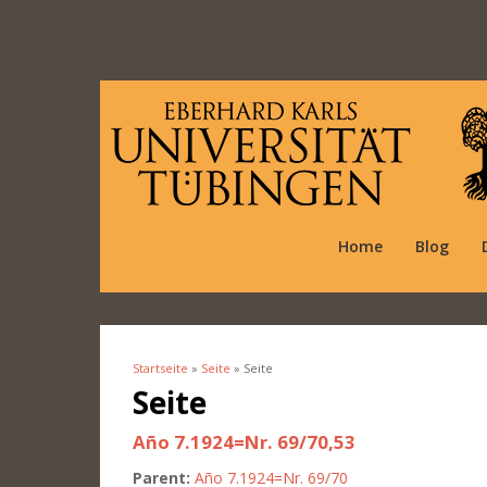
Home
Blog
Startseite
»
Seite
» Seite
Sie sind hier
Seite
Año 7.1924=Nr. 69/70,53
Parent:
Año 7.1924=Nr. 69/70