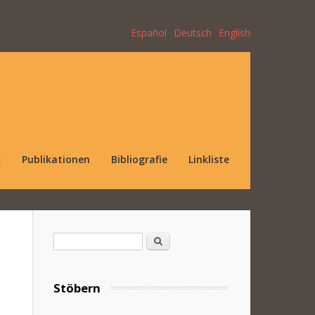
Español
Deutsch
English
k
Publikationen
Bibliografie
Linkliste
Suchformular
Suche
Stöbern