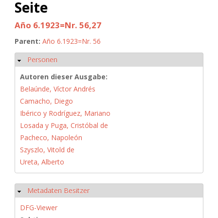
Seite
Año 6.1923=Nr. 56,27
Parent:
Año 6.1923=Nr. 56
Personen
Ausblenden
Autoren dieser Ausgabe:
Belaúnde, Víctor Andrés
Camacho, Diego
Ibérico y Rodríguez, Mariano
Losada y Puga, Cristóbal de
Pacheco, Napoleón
Szyszlo, Vitold de
Ureta, Alberto
Metadaten Besitzer
Ausblenden
DFG-Viewer