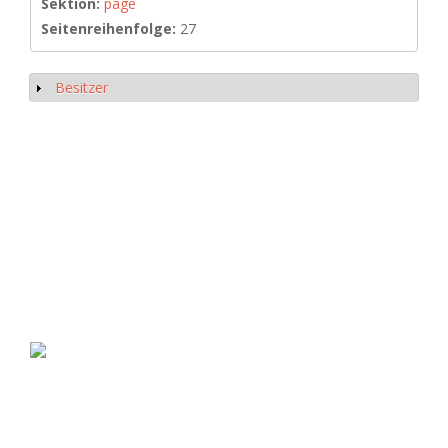
Sektion:
page
Seitenreihenfolge:
27
Besitzer
Anzeigen