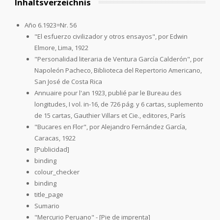
Inhaltsverzeichnis
Año 6.1923=Nr. 56
"El esfuerzo civilizador y otros ensayos", por Edwin
Elmore, Lima, 1922
"Personalidad literaria de Ventura García Calderón", por
Napoleón Pacheco, Biblioteca del Repertorio Americano,
San José de Costa Rica
Annuaire pour l'an 1923, publié par le Bureau des
longitudes, I vol. in-16, de 726 pág. y 6 cartas, suplemento
de 15 cartas, Gauthier Villars et Cie., editores, París
"Bucares en Flor", por Alejandro Fernández García,
Caracas, 1922
[Publicidad]
binding
colour_checker
binding
title_page
Sumario
"Mercurio Peruano" - [Pie de imprenta]