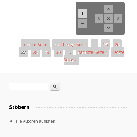
« erste Seite
‹ vorherige Seite
…
25
26
27
28
29
30
…
nächste Seite ›
letzte
Seite »
Seiten
Suchformular
Suche
Stöbern
alle Autoren auflisten