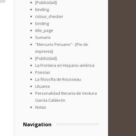
[Publicidad]
binding
colour_checker
binding
title_page
Sumario
"Mercurio Peruano" - [Pie de
imprenta]
[Publicidad]
La Frontera en Hispano-américa
Poesías
La filosofía de Rousseau
Lituania
Personalidad literaria de Ventura
García Calderón
Notas
Navigation