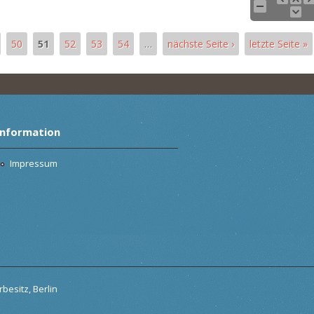
50
51
52
53
54
…
nächste Seite ›
letzte Seite »
Information
Impressum
besitz, Berlin