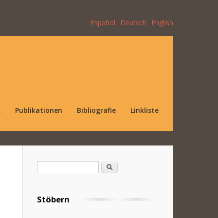
Español
Deutsch
English
k
Publikationen
Bibliografie
Linkliste
Suchformular
Suche
Stöbern