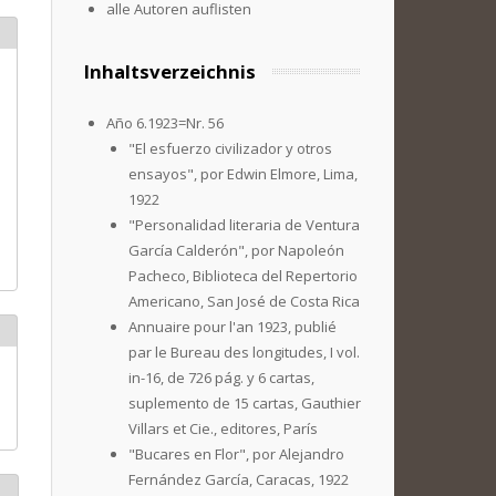
alle Autoren auflisten
Inhaltsverzeichnis
Año 6.1923=Nr. 56
"El esfuerzo civilizador y otros
ensayos", por Edwin Elmore, Lima,
1922
"Personalidad literaria de Ventura
García Calderón", por Napoleón
Pacheco, Biblioteca del Repertorio
Americano, San José de Costa Rica
Annuaire pour l'an 1923, publié
par le Bureau des longitudes, I vol.
in-16, de 726 pág. y 6 cartas,
suplemento de 15 cartas, Gauthier
Villars et Cie., editores, París
"Bucares en Flor", por Alejandro
Fernández García, Caracas, 1922