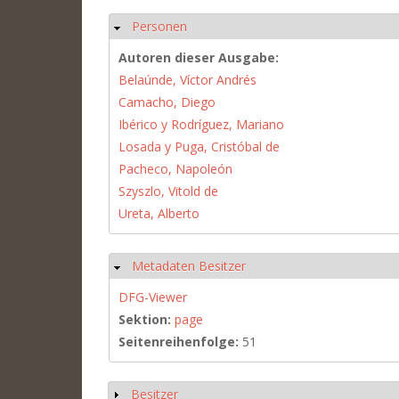
Personen
Ausblenden
Autoren dieser Ausgabe:
Belaúnde, Víctor Andrés
Camacho, Diego
Ibérico y Rodríguez, Mariano
Losada y Puga, Cristóbal de
Pacheco, Napoleón
Szyszlo, Vitold de
Ureta, Alberto
Metadaten Besitzer
Ausblenden
DFG-Viewer
Sektion:
page
Seitenreihenfolge:
51
Besitzer
Anzeigen