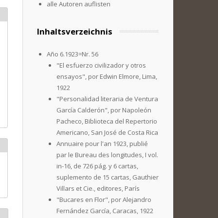
alle Autoren auflisten
Inhaltsverzeichnis
Año 6.1923=Nr. 56
"El esfuerzo civilizador y otros
ensayos", por Edwin Elmore, Lima,
1922
"Personalidad literaria de Ventura
García Calderón", por Napoleón
Pacheco, Biblioteca del Repertorio
Americano, San José de Costa Rica
Annuaire pour l'an 1923, publié
par le Bureau des longitudes, I vol.
in-16, de 726 pág. y 6 cartas,
suplemento de 15 cartas, Gauthier
Villars et Cie., editores, París
"Bucares en Flor", por Alejandro
Fernández García, Caracas, 1922