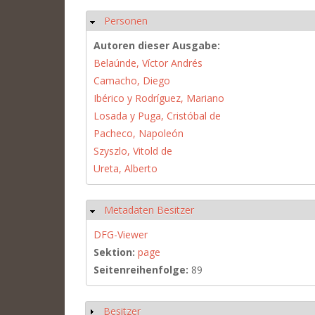
Personen
Ausblenden
Autoren dieser Ausgabe:
Belaúnde, Víctor Andrés
Camacho, Diego
Ibérico y Rodríguez, Mariano
Losada y Puga, Cristóbal de
Pacheco, Napoleón
Szyszlo, Vitold de
Ureta, Alberto
Metadaten Besitzer
Ausblenden
DFG-Viewer
Sektion:
page
Seitenreihenfolge:
89
Besitzer
Anzeigen