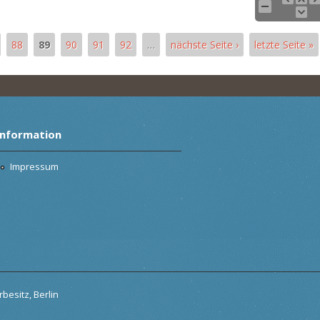
88
89
90
91
92
…
nächste Seite ›
letzte Seite »
Information
Impressum
besitz, Berlin