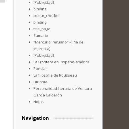
[Publicidad]
binding
colour_checker
binding
title_page
Sumario
"Mercurio Peruano" - [Pie de
imprenta]
[Publicidad]
La Frontera en Hispano-américa
Poesías
La filosofía de Rousseau
Lituania
Personalidad literaria de Ventura
García Calderón
Notas
Navigation