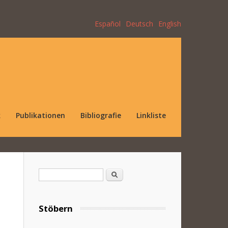
Español
Deutsch
English
k
Publikationen
Bibliografie
Linkliste
Suchformular
Suche
Stöbern