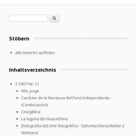
Seiten
Suchformular
Suche
Stöbern
alle Autoren auflisten
Inhaltsverzeichnis
3.1907=Nr. 31
title_page
Carácter de la literatura del Perú independiente -
(Continuación)
Cinegética
La laguna de Huacachina
[Fotografía de] Arte fotográfico - Señorita Elena Melían y
Wehland