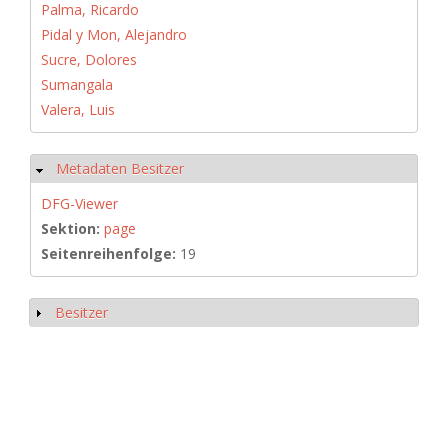
Palma, Ricardo
Pidal y Mon, Alejandro
Sucre, Dolores
Sumangala
Valera, Luis
Metadaten Besitzer
Ausblenden
DFG-Viewer
Sektion:
page
Seitenreihenfolge:
19
Besitzer
Anzeigen