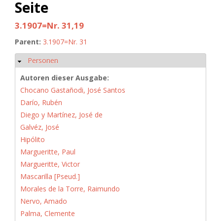
Seite
3.1907=Nr. 31,19
Parent:
3.1907=Nr. 31
Personen
Ausblenden
Autoren dieser Ausgabe:
Chocano Gastañodi, José Santos
Darío, Rubén
Diego y Martínez, José de
Galvéz, José
Hipólito
Margueritte, Paul
Margueritte, Victor
Mascarilla [Pseud.]
Morales de la Torre, Raimundo
Nervo, Amado
Palma, Clemente