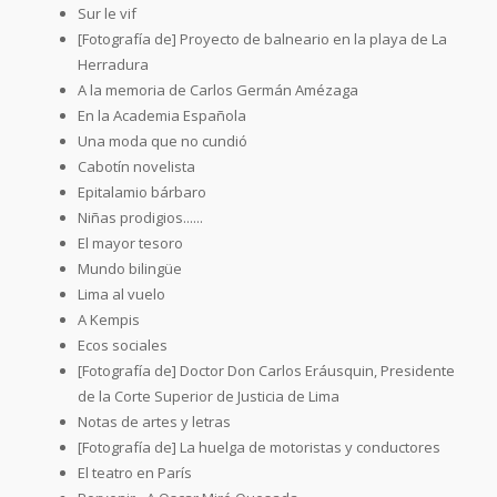
Sur le vif
[Fotografía de] Proyecto de balneario en la playa de La
Herradura
A la memoria de Carlos Germán Amézaga
En la Academia Española
Una moda que no cundió
Cabotín novelista
Epitalamio bárbaro
Niñas prodigios......
El mayor tesoro
Mundo bilingüe
Lima al vuelo
A Kempis
Ecos sociales
[Fotografía de] Doctor Don Carlos Eráusquin, Presidente
de la Corte Superior de Justicia de Lima
Notas de artes y letras
[Fotografía de] La huelga de motoristas y conductores
El teatro en París