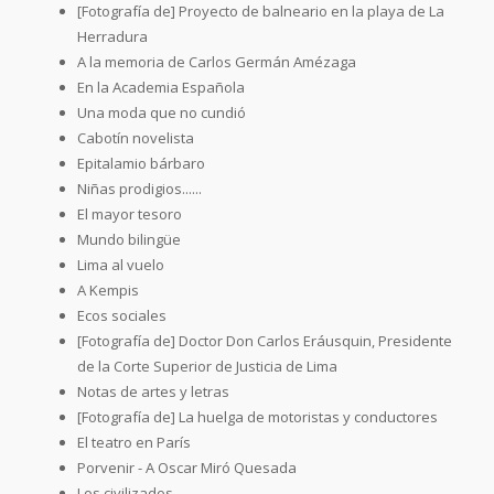
[Fotografía de] Proyecto de balneario en la playa de La
Herradura
A la memoria de Carlos Germán Amézaga
En la Academia Española
Una moda que no cundió
Cabotín novelista
Epitalamio bárbaro
Niñas prodigios......
El mayor tesoro
Mundo bilingüe
Lima al vuelo
A Kempis
Ecos sociales
[Fotografía de] Doctor Don Carlos Eráusquin, Presidente
de la Corte Superior de Justicia de Lima
Notas de artes y letras
[Fotografía de] La huelga de motoristas y conductores
El teatro en París
Porvenir - A Oscar Miró Quesada
Los civilizados