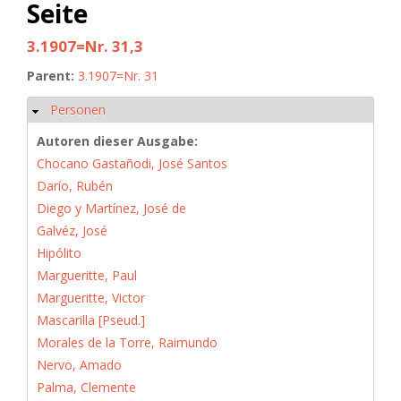
Seite
3.1907=Nr. 31,3
Parent:
3.1907=Nr. 31
Personen
Ausblenden
Autoren dieser Ausgabe:
Chocano Gastañodi, José Santos
Darío, Rubén
Diego y Martínez, José de
Galvéz, José
Hipólito
Margueritte, Paul
Margueritte, Victor
Mascarilla [Pseud.]
Morales de la Torre, Raimundo
Nervo, Amado
Palma, Clemente