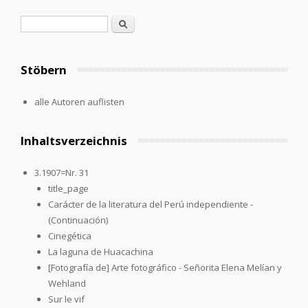
Suchformular
Suche
Stöbern
alle Autoren auflisten
Inhaltsverzeichnis
3.1907=Nr. 31
title_page
Carácter de la literatura del Perú independiente -
(Continuación)
Cinegética
La laguna de Huacachina
[Fotografía de] Arte fotográfico - Señorita Elena Melían y
Wehland
Sur le vif