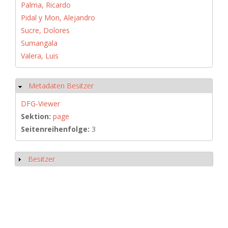
Palma, Ricardo
Pidal y Mon, Alejandro
Sucre, Dolores
Sumangala
Valera, Luis
Metadaten Besitzer
Ausblenden
DFG-Viewer
Sektion:
page
Seitenreihenfolge:
3
Besitzer
Anzeigen