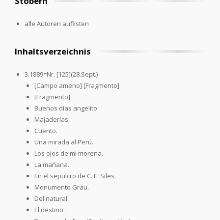
Stöbern
alle Autoren auflisten
Inhaltsverzeichnis
3.1889=Nr. [125](28.Sept.)
[Campo ameno] [Fragmento]
[Fragmento]
Buenos días angelito.
Majaderías.
Cuento.
Una mirada al Perú.
Los ojos de mi morena.
La mañana.
En el sepulcro de C. E. Siles.
Monumento Grau.
Del natural.
El destino.