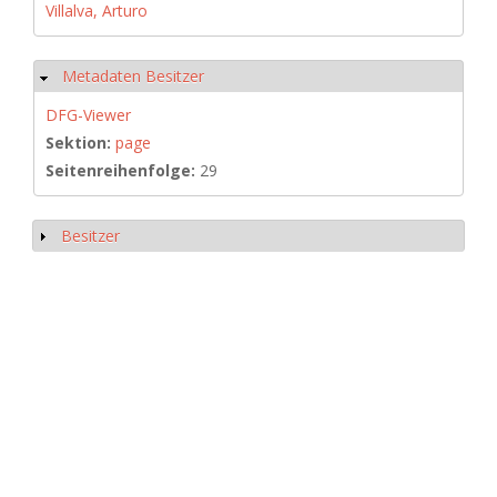
Villalva, Arturo
Metadaten Besitzer
Ausblenden
DFG-Viewer
Sektion:
page
Seitenreihenfolge:
29
Besitzer
Anzeigen