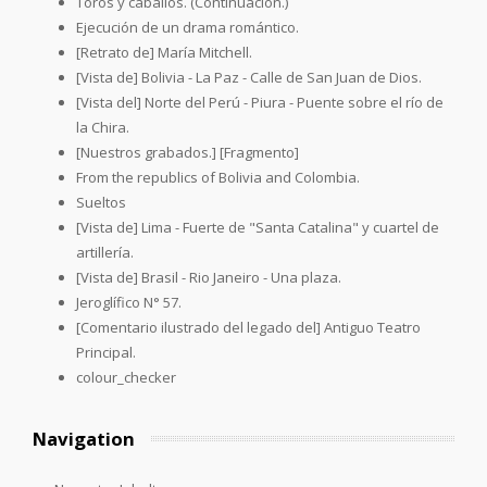
Toros y caballos. (Continuación.)
Ejecución de un drama romántico.
[Retrato de] María Mitchell.
[Vista de] Bolivia - La Paz - Calle de San Juan de Dios.
[Vista del] Norte del Perú - Piura - Puente sobre el río de
la Chira.
[Nuestros grabados.] [Fragmento]
From the republics of Bolivia and Colombia.
Sueltos
[Vista de] Lima - Fuerte de "Santa Catalina" y cuartel de
artillería.
[Vista de] Brasil - Rio Janeiro - Una plaza.
Jeroglífico N° 57.
[Comentario ilustrado del legado del] Antiguo Teatro
Principal.
colour_checker
Navigation