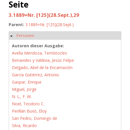
Seite
3.1889=Nr. [125](28.Sept.),29
Parent:
3.1889=Nr. [125](28.Sept.)
Personen
Ausblenden
Autoren dieser Ausgabe:
Avella Mendoza, Temístocles
Benavides y Valdivia, Jesús Felipe
Delgado, Abel de la Encarnación
García Gutiérrez, Antonio
Gaspar, Enrique
Miguel, Jorge
N. L., F. W.
Noel, Teodoro C.
Perillán Buxó, Eloy
San Pedro, Domingo de
Silva, Ricardo