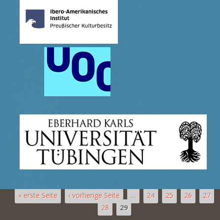
« erste Seite
‹ vorherige Seite
…
24
25
26
27
28
29