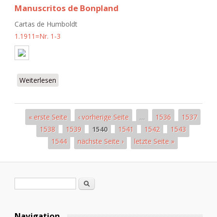
Manuscritos de Bonpland
Cartas de Humboldt
1.1911=Nr. 1-3
Weiterlesen
über Manuscritos de Bonpland
« erste Seite
‹ vorherige Seite
…
1536
1537
Seiten
1538
1539
1540
1541
1542
1543
1544
nächste Seite ›
letzte Seite »
Suchformular
Suche
Navigation