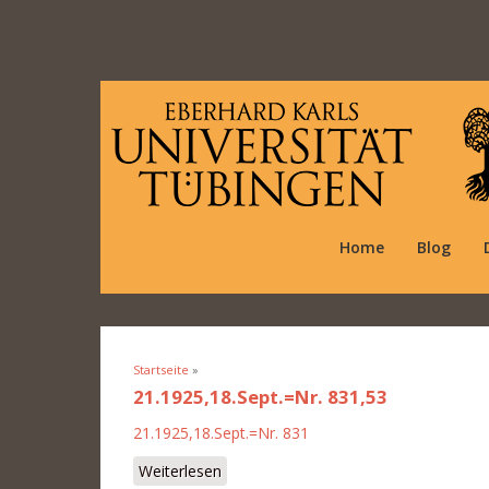
Home
Blog
Startseite
»
Sie sind hier
21.1925,18.Sept.=Nr. 831,53
21.1925,18.Sept.=Nr. 831
Weiterlesen
über 21.1925,18.Sept.=Nr. 831,53