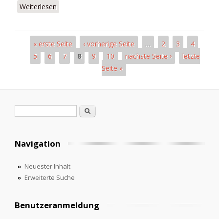
Weiterlesen
über El Hogar
« erste Seite
‹ vorherige Seite
…
2
3
4
Seiten
5
6
7
8
9
10
nächste Seite ›
letzte
Seite »
Suchformular
Suche
Navigation
Neuester Inhalt
Erweiterte Suche
Benutzeranmeldung