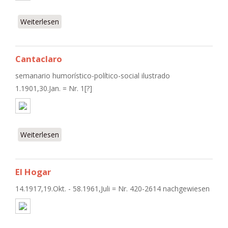
Weiterlesen
über Cuba contemporánea
Cantaclaro
semanario humorístico-político-social ilustrado
1.1901,30.Jan. = Nr. 1[?]
Weiterlesen
über Cantaclaro
El Hogar
14.1917,19.Okt. - 58.1961,Juli = Nr. 420-2614 nachgewiesen