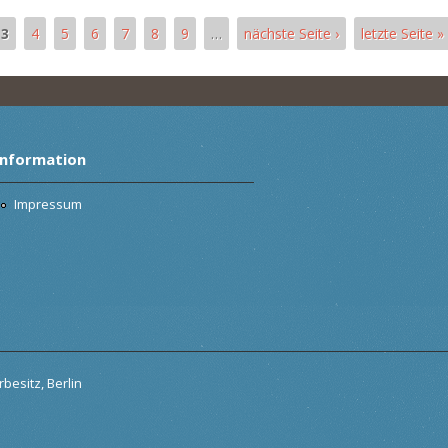
3
4
5
6
7
8
9
…
nächste Seite ›
letzte Seite »
Information
Impressum
besitz, Berlin