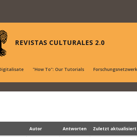
REVISTAS CULTURALES 2.0
Digitalisate
"How To": Our Tutorials
Forschungsnetzwer
Autor
Antworten
Zuletzt aktualisiert