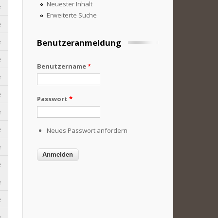
Neuester Inhalt
e
Erweiterte Suche
e
e
Benutzeranmeldung
e
Benutzername
*
e
e
Passwort
*
e
e
Neues Passwort anfordern
e
e
e
e
e