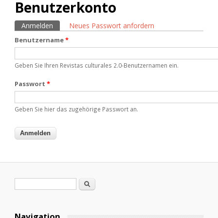
Benutzerkonto
Anmelden
(aktiver Reiter)
Neues Passwort anfordern
Haupt-Reiter
Benutzername
*
Geben Sie Ihren Revistas culturales 2.0-Benutzernamen ein.
Passwort
*
Geben Sie hier das zugehörige Passwort an.
Suchformular
Suche
Navigation