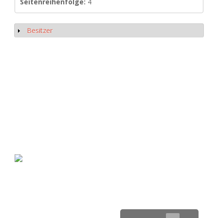
Seitenreihenfolge:
4
Besitzer
Show