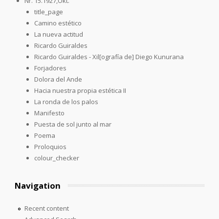
Nr. 15.1927,Okt.
title_page
Camino estético
La nueva actitud
Ricardo Guiraldes
Ricardo Guiraldes - Xil[ografía de] Diego Kunurana
Forjadores
Dolora del Ande
Hacia nuestra propia estética II
La ronda de los palos
Manifesto
Puesta de sol junto al mar
Poema
Proloquios
colour_checker
Navigation
Recent content