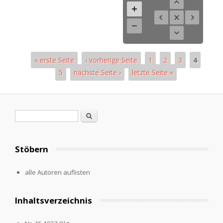
« erste Seite
‹ vorherige Seite
1
2
3
4
5
nächste Seite ›
letzte Seite »
Pages
Search form
Search
Stöbern
alle Autoren auflisten
Inhaltsverzeichnis