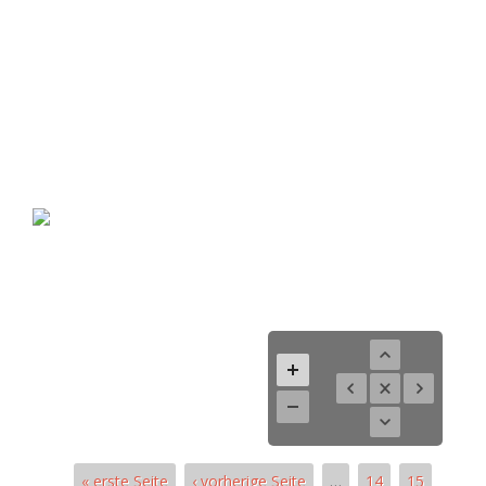
« erste Seite
‹ vorherige Seite
…
14
15