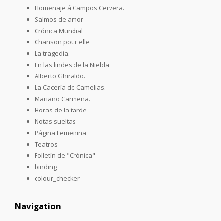
Homenaje á Campos Cervera.
Salmos de amor
Crónica Mundial
Chanson pour elle
La tragedia.
En las lindes de la Niebla
Alberto Ghiraldo.
La Cacería de Camelias.
Mariano Carmena.
Horas de la tarde
Notas sueltas
Página Femenina
Teatros
Folletín de "Crónica"
binding
colour_checker
Navigation