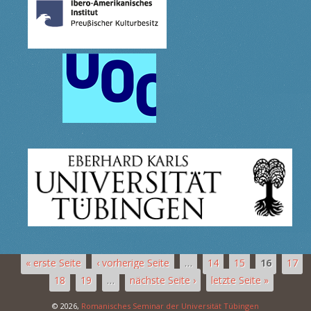
« erste Seite
‹ vorherige Seite
…
14
15
16
17
18
19
…
nächste Seite ›
letzte Seite »
© 2026,
Romanisches Seminar der Universität Tübingen