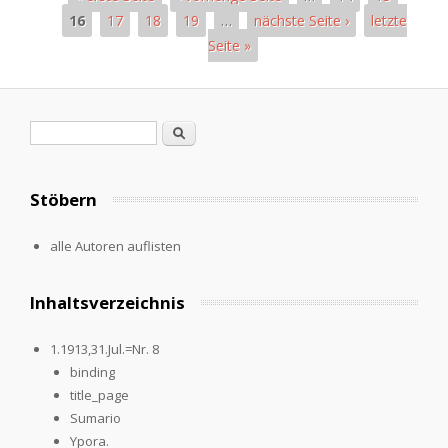
16
17
18
19
…
nächste Seite ›
letzte
Seite »
Pages
Search form
Search
Stöbern
alle Autoren auflisten
Inhaltsverzeichnis
1.1913,31.Jul.=Nr. 8
binding
title_page
Sumario
Ypora.