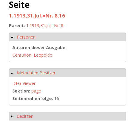
Seite
1.1913,31.Jul.=Nr. 8,16
Parent:
1.1913,31.Jul.=Nr. 8
Personen
Hide
Autoren dieser Ausgabe:
Centurión, Leopoldo
Metadaten Besitzer
Hide
DFG-Viewer
Sektion:
page
Seitenreihenfolge:
16
Besitzer
Show