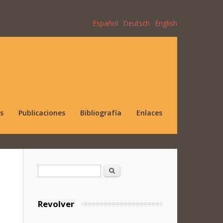
Español
Deutsch
English
s
Publicaciones
Bibliografía
Enlaces
Formulario de búsqueda
Buscar
Revolver