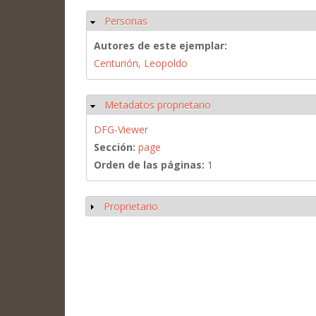
Personas
Ocultar
Autores de este ejemplar:
Centurión, Leopoldo
Metadatos proprietario
Ocultar
DFG-Viewer
Sección:
page
Orden de las páginas:
1
Proprietario
Mostrar