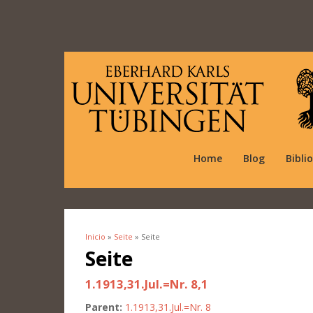
Home
Blog
Bibli
Inicio
»
Seite
» Seite
Se encuentra usted aquí
Seite
1.1913,31.Jul.=Nr. 8,1
Parent:
1.1913,31.Jul.=Nr. 8