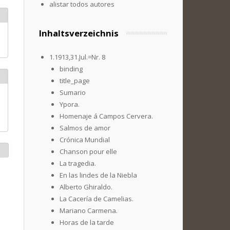
alistar todos autores
Inhaltsverzeichnis
1.1913,31.Jul.=Nr. 8
binding
title_page
Sumario
Ypora.
Homenaje á Campos Cervera.
Salmos de amor
Crónica Mundial
Chanson pour elle
La tragedia.
En las lindes de la Niebla
Alberto Ghiraldo.
La Cacería de Camelias.
Mariano Carmena.
Horas de la tarde