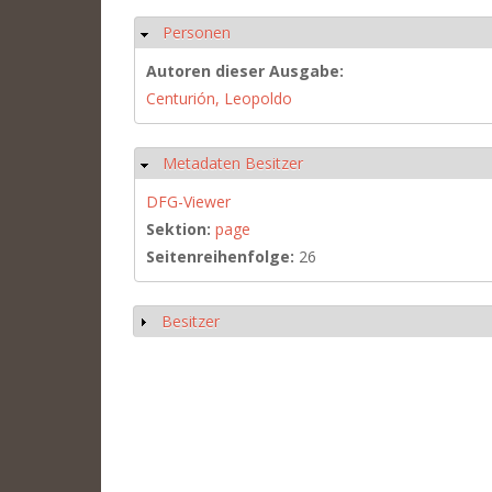
Personen
Hide
Autoren dieser Ausgabe:
Centurión, Leopoldo
Metadaten Besitzer
Hide
DFG-Viewer
Sektion:
page
Seitenreihenfolge:
26
Besitzer
Show