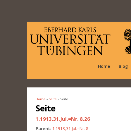
Home
Blog
Home
»
Seite
» Seite
You are here
Seite
1.1913,31.Jul.=Nr. 8,26
Parent:
1.1913,31.Jul.=Nr. 8