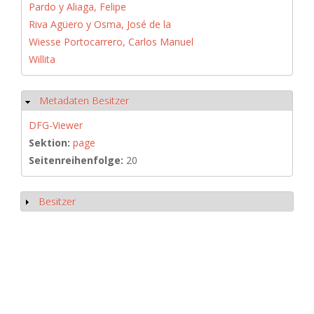
Pardo y Aliaga, Felipe
Riva Agüero y Osma, José de la
Wiesse Portocarrero, Carlos Manuel
Willita
Metadaten Besitzer
Hide
DFG-Viewer
Sektion:
page
Seitenreihenfolge:
20
Besitzer
Show