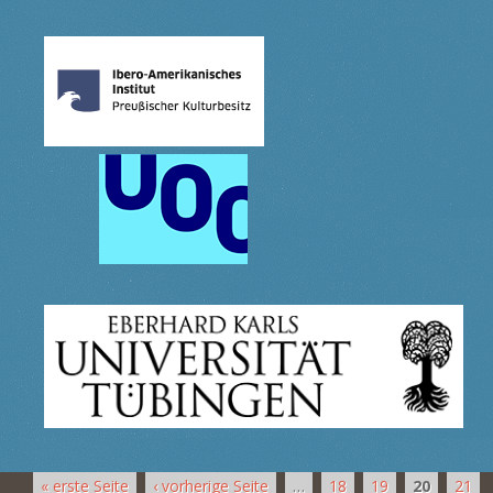
« erste Seite
‹ vorherige Seite
…
18
19
20
21