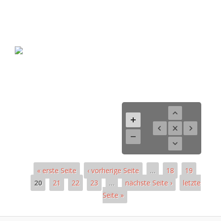
« erste Seite
‹ vorherige Seite
…
18
19
20
21
22
23
…
nächste Seite ›
letzte
Seite »
Pages