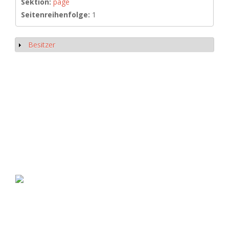
Sektion:
page
Seitenreihenfolge:
1
Besitzer
Show