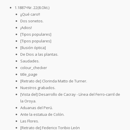
1.1887=Nr. 22(8.Okt.)
¡¡Qué caro!!
Dos sonetos.
¡Adios!
[Tipos populares]
[Tipos populares]
[Ilusión óptica]
De Dios a las plantas.
Saudades.
colour_checker
title_page
[Retrato de] Clorinda Matto de Turner.
Nuestros grabados.
[Vista del] Desarrollo de Cacray - Línea del Ferro-carril de
la Oroya.
Aduanas del Perú.
Ante la estatua de Colón.
Las Flores.
[Retrato de] Federico Toribio León