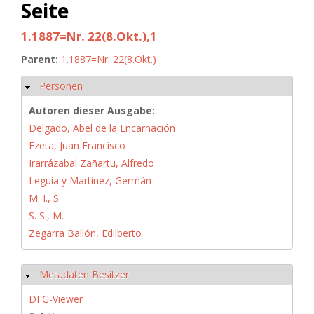
Seite
1.1887=Nr. 22(8.Okt.),1
Parent:
1.1887=Nr. 22(8.Okt.)
Personen
Hide
Autoren dieser Ausgabe:
Delgado, Abel de la Encarnación
Ezeta, Juan Francisco
Irarrázabal Zañartu, Alfredo
Leguía y Martínez, Germán
M. I., S.
S. S., M.
Zegarra Ballón, Edilberto
Metadaten Besitzer
Hide
DFG-Viewer