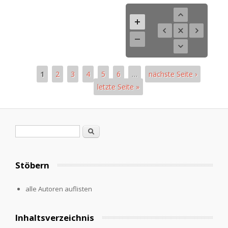
1
2
3
4
5
6
…
nächste Seite ›
letzte Seite »
Pages
Search form
Search
Stöbern
alle Autoren auflisten
Inhaltsverzeichnis