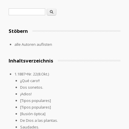
Search form
Search
Stöbern
alle Autoren auflisten
Inhaltsverzeichnis
1.1887=Nr. 22(8.Okt.)
¡¡Qué caro!!
Dos sonetos.
¡Adios!
[Tipos populares]
[Tipos populares]
[Ilusión óptica]
De Dios a las plantas.
Saudades.