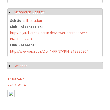
Metadaten Besitzer
Hide
Sektion:
illustration
Link Präsentation:
http://digital.iai.spk-berlin.de/viewer/ppnresolver?
id=818882204
Link Referenz:
http://www.iaicat.de/DB=1/PPN?PPN=818882204
Besitzer
Show
1.1887=Nr.
22(8.Okt.),4