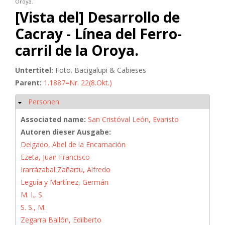
Oroya.
[Vista del] Desarrollo de
Cacray - Línea del Ferro-
carril de la Oroya.
Untertitel:
Foto. Bacigalupi & Cabieses
Parent:
1.1887=Nr. 22(8.Okt.)
Personen
Hide
Associated name:
San Cristóval León, Evaristo
Autoren dieser Ausgabe:
Delgado, Abel de la Encarnación
Ezeta, Juan Francisco
Irarrázabal Zañartu, Alfredo
Leguía y Martínez, Germán
M. I., S.
S. S., M.
Zegarra Ballón, Edilberto