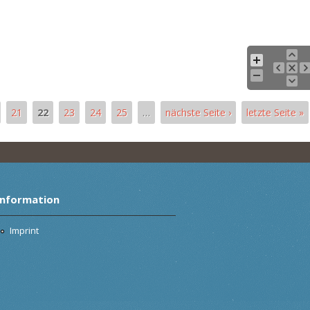
21
22
23
24
25
…
nächste Seite ›
letzte Seite »
Information
Imprint