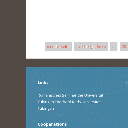
« erste Seite
‹ vorherige Seite
…
20
Pages
Links
Romanisches Seminar der Universität
Tübingen Eberhard Karls Universität
Tübingen
Cooperations