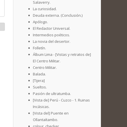
Salaverry.
La curiosidad.
Deuda externa. (Conclusión.)
Apólogo.
El Redactor Universal.
Intermedios poéticos.
La novia del desertor.
Folletín.
Álbum Lima - [Vistas y retratos de]
El Centro Militar.
Centro Militar.
Balada.
[Tijera]
Sueltos.
Pasión de ultratumba.
[Vista de] Perú - Cuzco - 1. Ruinas
Incásicas.
[Vista del] Puente en
Ollantaítambo.
colour_checker