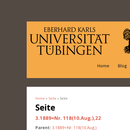
Home
Blog
Home
»
Seite
» Seite
You are here
Seite
3.1889=Nr. 118(10.Aug.),22
Parent:
3.1889=Nr. 118(10.Aug.)