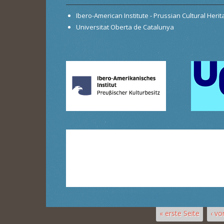
Ibero-American Institute - Prussian Cultural Heri
Universitat Oberta de Catalunya
« erste Seite
‹ vo