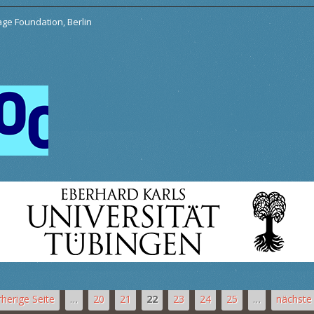
tage Foundation, Berlin
rherige Seite
…
20
21
22
23
24
25
…
nächste 