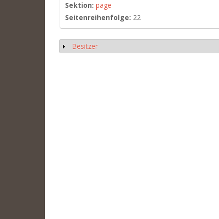
Sektion:
page
Seitenreihenfolge:
22
Besitzer
Show