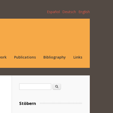
Español
Deutsch
English
work
Publications
Bibliography
Links
Search form
Search
Stöbern