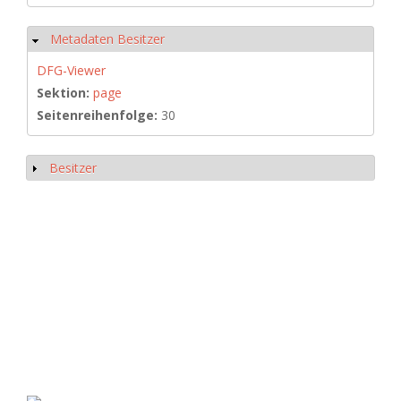
Metadaten Besitzer
Hide
DFG-Viewer
Sektion:
page
Seitenreihenfolge:
30
Besitzer
Show