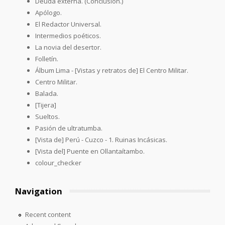
Deuda externa. (Conclusión.)
Apólogo.
El Redactor Universal.
Intermedios poéticos.
La novia del desertor.
Folletín.
Álbum Lima - [Vistas y retratos de] El Centro Militar.
Centro Militar.
Balada.
[Tijera]
Sueltos.
Pasión de ultratumba.
[Vista de] Perú - Cuzco - 1. Ruinas Incásicas.
[Vista del] Puente en Ollantaítambo.
colour_checker
Navigation
Recent content