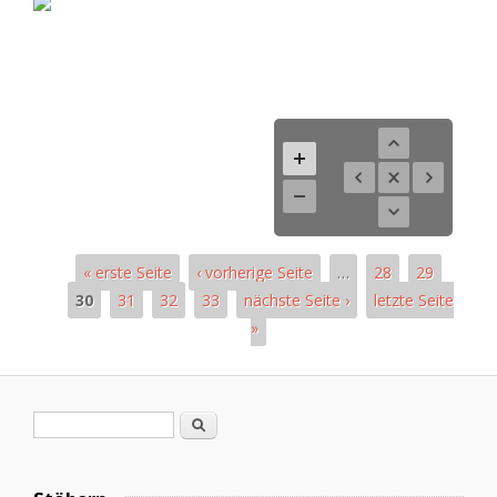
« erste Seite
‹ vorherige Seite
…
28
29
30
31
32
33
nächste Seite ›
letzte Seite
»
Pages
Search form
Search