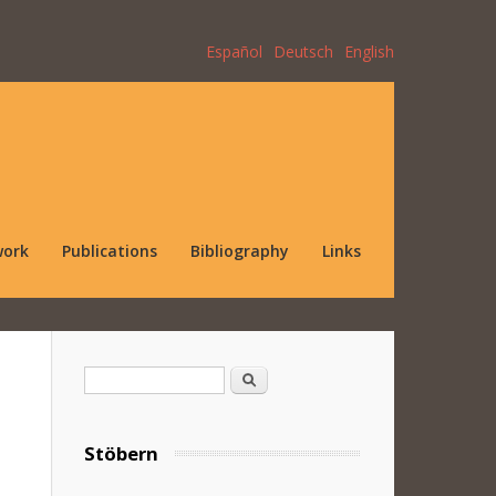
Español
Deutsch
English
work
Publications
Bibliography
Links
Search form
Search
Stöbern