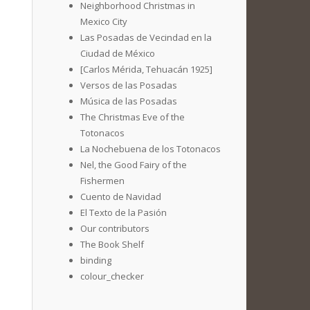
Neighborhood Christmas in
Mexico City
Las Posadas de Vecindad en la
Ciudad de México
[Carlos Mérida, Tehuacán 1925]
Versos de las Posadas
Música de las Posadas
The Christmas Eve of the
Totonacos
La Nochebuena de los Totonacos
Nel, the Good Fairy of the
Fishermen
Cuento de Navidad
El Texto de la Pasión
Our contributors
The Book Shelf
binding
colour_checker