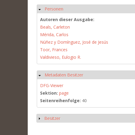
Personen
Hide
Autoren dieser Ausgabe:
Beals, Carleton
Mérida, Carlos
Núñez y Domínguez, José de Jesús
Toor, Frances
Valdivieso, Eulogio R.
Metadaten Besitzer
Hide
DFG-Viewer
Sektion:
page
Seitenreihenfolge:
40
Besitzer
Show