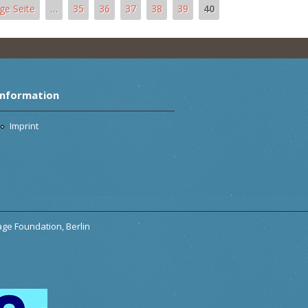
ige Seite
…
35
36
37
38
39
40
Information
Imprint
tage Foundation, Berlin