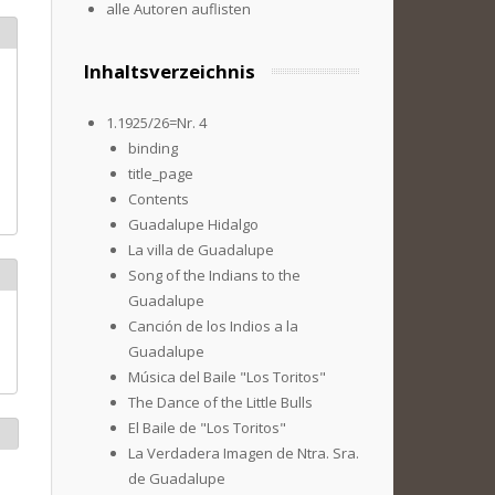
alle Autoren auflisten
Inhaltsverzeichnis
1.1925/26=Nr. 4
binding
title_page
Contents
Guadalupe Hidalgo
La villa de Guadalupe
Song of the Indians to the
Guadalupe
Canción de los Indios a la
Guadalupe
Música del Baile "Los Toritos"
The Dance of the Little Bulls
El Baile de "Los Toritos"
La Verdadera Imagen de Ntra. Sra.
de Guadalupe