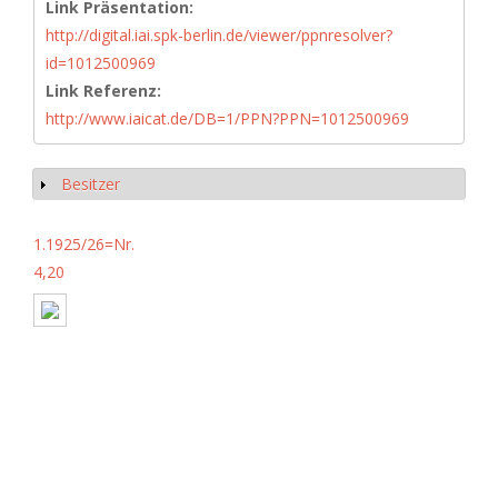
Link Präsentation:
http://digital.iai.spk-berlin.de/viewer/ppnresolver?
id=1012500969
Link Referenz:
http://www.iaicat.de/DB=1/PPN?PPN=1012500969
Besitzer
Show
1.1925/26=Nr.
4,20