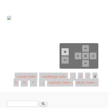
« erste Seite
‹ vorherige Seite
…
6
7
8
9
10
11
…
nächste Seite ›
letzte Seite »
Pages
Search form
Search