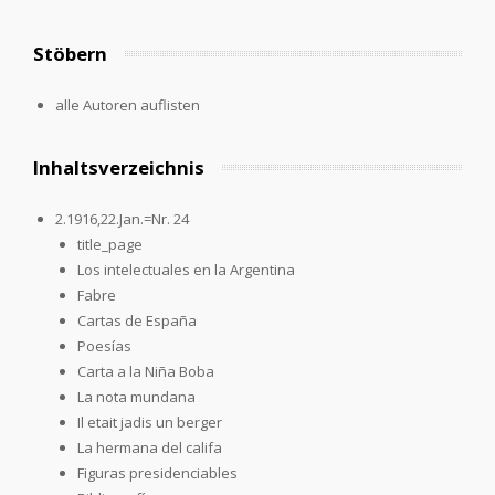
Stöbern
alle Autoren auflisten
Inhaltsverzeichnis
2.1916,22.Jan.=Nr. 24
title_page
Los intelectuales en la Argentina
Fabre
Cartas de España
Poesías
Carta a la Niña Boba
La nota mundana
Il etait jadis un berger
La hermana del califa
Figuras presidenciables