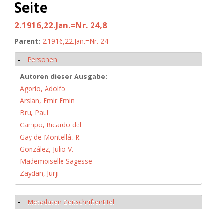
Seite
2.1916,22.Jan.=Nr. 24,8
Parent:
2.1916,22.Jan.=Nr. 24
Personen
Hide
Autoren dieser Ausgabe:
Agorio, Adolfo
Arslan, Emir Emin
Bru, Paul
Campo, Ricardo del
Gay de Montellá, R.
González, Julio V.
Mademoiselle Sagesse
Zaydan, Jurji
Metadaten Zeitschriftentitel
Hide