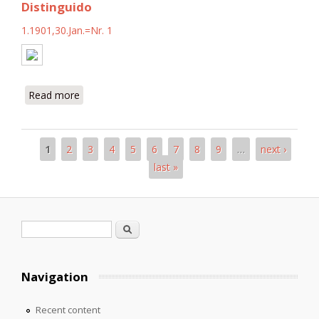
Distinguido
1.1901,30.Jan.=Nr. 1
Read more
about Distinguido
1
2
3
4
5
6
7
8
9
…
next ›
Pages
last »
Search form
Search
Navigation
Recent content