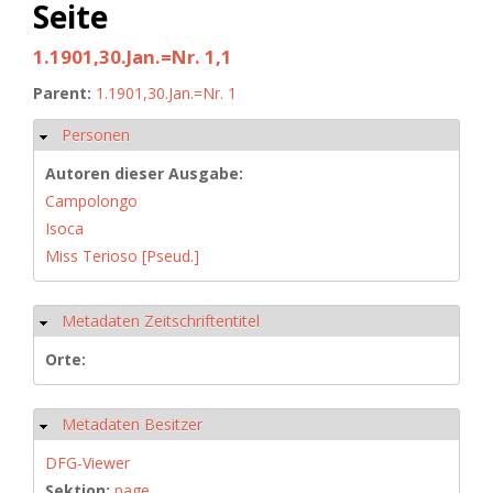
Seite
1.1901,30.Jan.=Nr. 1,1
Parent:
1.1901,30.Jan.=Nr. 1
Personen
Hide
Autoren dieser Ausgabe:
Campolongo
Isoca
Miss Terioso [Pseud.]
Metadaten Zeitschriftentitel
Hide
Orte:
Metadaten Besitzer
Hide
DFG-Viewer
Sektion:
page