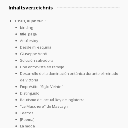
Inhaltsverzeichnis
1.1901,30.Jan.=Nr. 1
binding
title_page
Aquí estoy
Desde mi esquina
Giuseppe Verdi
Solución salvadora
Una entrevista en remojo
Desarrollo de la dominación británica durante el reinado
de Victoria
Empréstito "Siglo Veinte"
Distinguido
Bautismo del actual Rey de Inglaterra
"Le Maschere" de Mascagni
Teatros
[Poema]
La moda