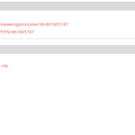
n.de/viewer/ppnresolver?id=861805747
PN?PPN=861805747
.=Nr.