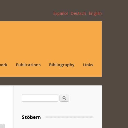
Español
Deutsch
English
work
Publications
Bibliography
Links
Search form
Search
Stöbern