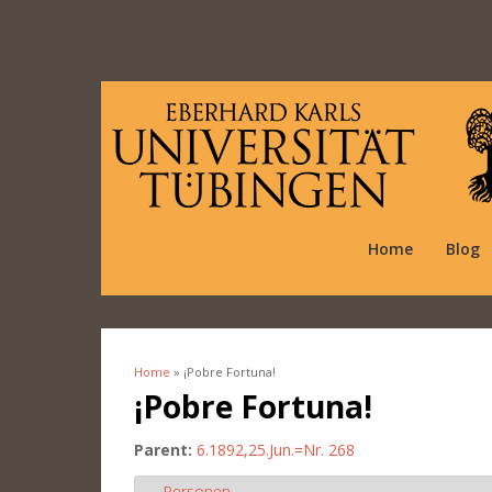
Home
Blog
Home
» ¡Pobre Fortuna!
You are here
¡Pobre Fortuna!
Parent:
6.1892,25.Jun.=Nr. 268
Personen
Hide