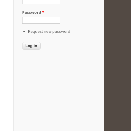
Password
*
Request new password