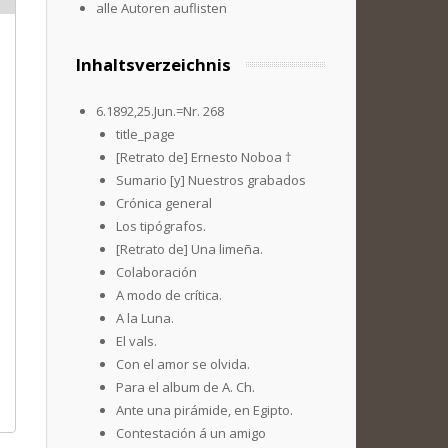
alle Autoren auflisten
Inhaltsverzeichnis
6.1892,25.Jun.=Nr. 268
title_page
[Retrato de] Ernesto Noboa †
Sumario [y] Nuestros grabados
Crónica general
Los tipógrafos.
[Retrato de] Una limeña.
Colaboración
A modo de crítica.
A la Luna.
El vals.
Con el amor se olvida.
Para el album de A. Ch.
Ante una pirámide, en Egipto.
Contestación á un amigo