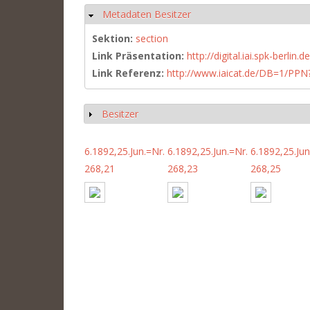
Metadaten Besitzer
Hide
Sektion:
section
Link Präsentation:
http://digital.iai.spk-berli
Link Referenz:
http://www.iaicat.de/DB=1/P
Besitzer
Show
6.1892,25.Jun.=Nr.
6.1892,25.Jun.=Nr.
6.1892,25.Jun
268,21
268,23
268,25