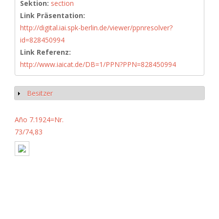
Sektion:
section
Link Präsentation:
http://digital.iai.spk-berlin.de/viewer/ppnresolver?
id=828450994
Link Referenz:
http://www.iaicat.de/DB=1/PPN?PPN=828450994
Besitzer
Show
Año 7.1924=Nr.
73/74,83