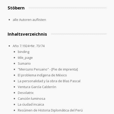
Stöbern
alle Autoren auflisten
Inhaltsverzeichnis
Año 7.1924=Nr. 73/74
binding
title_page
Sumario
"Mercurio Peruano" - [Pie de imprenta]
El problema indígena de México
La personalidad y la obra de Blas Pascal
Ventura García Calderón
Desolatrix
Canción luminosa
La ciudad incaica
Resúmen de Historia Diplomática del Perú