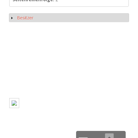
Besitzer
Show