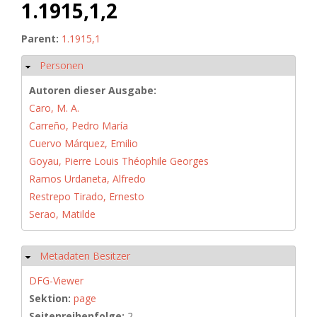
1.1915,1,2
Parent:
1.1915,1
Personen
Hide
Autoren dieser Ausgabe:
Caro, M. A.
Carreño, Pedro María
Cuervo Márquez, Emilio
Goyau, Pierre Louis Théophile Georges
Ramos Urdaneta, Alfredo
Restrepo Tirado, Ernesto
Serao, Matilde
Metadaten Besitzer
Hide
DFG-Viewer
Sektion:
page
Seitenreihenfolge:
2