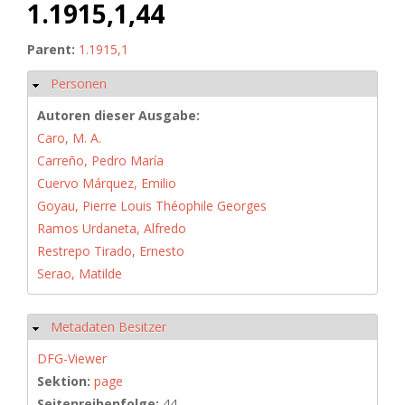
1.1915,1,44
Parent:
1.1915,1
Personen
Hide
Autoren dieser Ausgabe:
Caro, M. A.
Carreño, Pedro María
Cuervo Márquez, Emilio
Goyau, Pierre Louis Théophile Georges
Ramos Urdaneta, Alfredo
Restrepo Tirado, Ernesto
Serao, Matilde
Metadaten Besitzer
Hide
DFG-Viewer
Sektion:
page
Seitenreihenfolge:
44