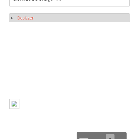
Besitzer
Show