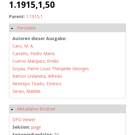
1.1915,1,50
Parent:
1.1915,1
Personen
Hide
Autoren dieser Ausgabe:
Caro, M. A.
Carreño, Pedro María
Cuervo Márquez, Emilio
Goyau, Pierre Louis Théophile Georges
Ramos Urdaneta, Alfredo
Restrepo Tirado, Ernesto
Serao, Matilde
Metadaten Besitzer
Hide
DFG-Viewer
Sektion:
page
Seitenreihenfolge:
50