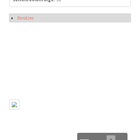
Besitzer
Show