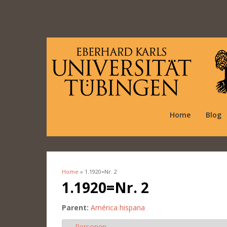
Home
Blog
Home
» 1.1920=Nr. 2
You are here
1.1920=Nr. 2
Parent:
América hispana
Personen
Hide