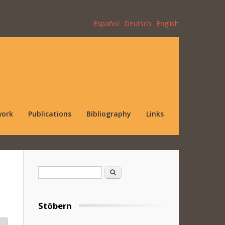
Español
Deutsch
English
work
Publications
Bibliography
Links
Search form
Search
Stöbern