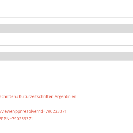
chriften#Kulturzeitschriften Argentinien
n.de/viewer/ppnresolver?id=790233371
PN?PPN=790233371