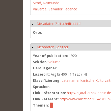
Simó, Raimundo
Valverde, Salvador Federico
Metadaten Zeitschriftentitel
Hide
Orte:
Metadaten Besitzer
Hide
Year of publication:
1920
Sektion:
volume
Herausgeber:
Lagerort:
Arg bi 400 : 1(1920) [4]
Klassifizierung:
Lateinamerikanische Kulturzeits
Sprachen:
Link Präsentation:
http://digital.iai.spk-berli
Link Referenz:
http://www.iaicat.de/DB=1/P
Themen: