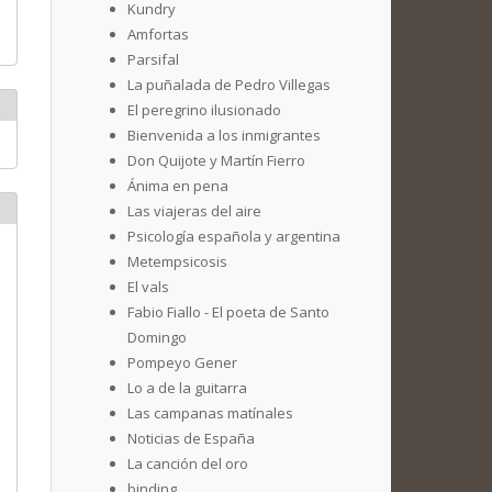
Kundry
Amfortas
Parsifal
La puñalada de Pedro Villegas
El peregrino ilusionado
Bienvenida a los inmigrantes
Don Quijote y Martín Fierro
Ánima en pena
Las viajeras del aire
Psicología española y argentina
Metempsicosis
El vals
Fabio Fiallo - El poeta de Santo
Domingo
Pompeyo Gener
Lo a de la guitarra
Las campanas matínales
Noticias de España
La canción del oro
binding