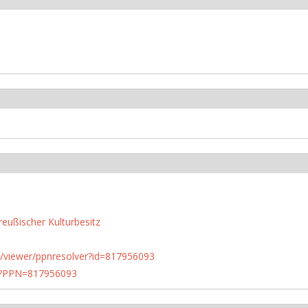
reußischer Kulturbesitz
n.de/viewer/ppnresolver?id=817956093
PN?PPN=817956093