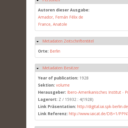
Autoren dieser Ausgabe:
Amador, Fernán Félix de
France, Anatole
Metadaten Zeitschriftentitel
Hide
Orte:
Berlin
Metadaten Besitzer
Hide
Year of publication:
1928
Sektion:
volume
Herausgeber:
Ibero-Amerikanisches Institut - P
Lagerort:
Z / 15932 : 4(1928)
Link Präsentation:
http://digital.iai.spk-berli
Link Referenz:
http://www.iaicat.de/DB=1/P