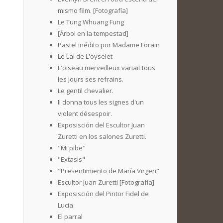
mismo film. [Fotografía]
Le Tung Whuang Fung
[Árbol en la tempestad]
Pastel inédito por Madame Forain
Le Lai de L'oyselet
L'oiseau merveilleux variait tous
les jours ses refrains.
Le gentil chevalier.
Il donna tous les signes d'un
violent désespoir.
Exposisción del Escultor Juan
Zuretti en los salones Zuretti.
"Mi pibe"
"Extasis"
"Presentimiento de María Virgen"
Escultor Juan Zuretti [Fotografía]
Exposisción del Pintor Fidel de
Lucia
El parral