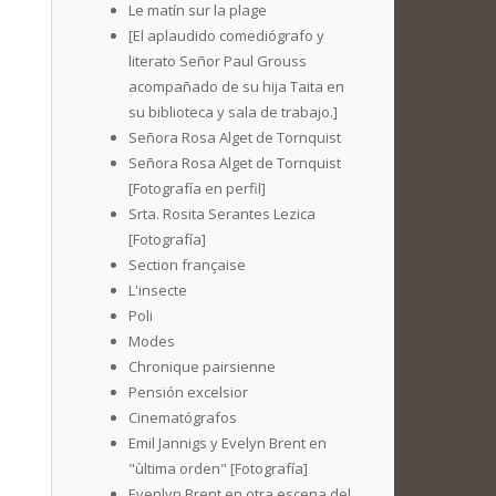
Le matín sur la plage
[El aplaudido comediógrafo y
literato Señor Paul Grouss
acompañado de su hija Taita en
su biblioteca y sala de trabajo.]
Señora Rosa Alget de Tornquist
Señora Rosa Alget de Tornquist
[Fotografía en perfil]
Srta. Rosita Serantes Lezica
[Fotografía]
Section française
L'insecte
Poli
Modes
Chronique pairsienne
Pensión excelsior
Cinematógrafos
Emil Jannigs y Evelyn Brent en
"ùltima orden" [Fotografía]
Evenlyn Brent en otra escena del