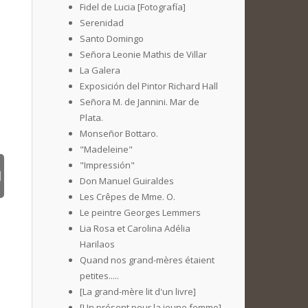
Fidel de Lucia [Fotografía]
Serenidad
Santo Domingo
Señora Leonie Mathis de Villar
La Galera
Exposición del Pintor Richard Hall
Señora M. de Jannini. Mar de
Plata.
Monseñor Bottaro.
"Madeleine"
"Impressión"
Don Manuel Guiraldes
Les Crêpes de Mme. O.
Le peintre Georges Lemmers
Lia Rosa et Carolina Adélia
Harilaos
Quand nos grand-mères étaient
petites.....
[La grand-mère lit d'un livre]
[Un présent pour la jeune femme]