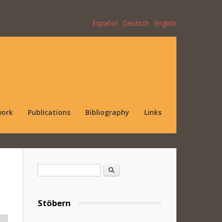
Español
Deutsch
English
work
Publications
Bibliography
Links
Search form
Search
Stöbern