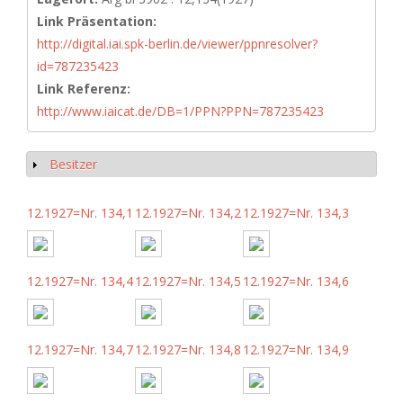
Link Präsentation:
http://digital.iai.spk-berlin.de/viewer/ppnresolver?
id=787235423
Link Referenz:
http://www.iaicat.de/DB=1/PPN?PPN=787235423
Besitzer
Show
12.1927=Nr. 134,1
12.1927=Nr. 134,2
12.1927=Nr. 134,3
12.1927=Nr. 134,4
12.1927=Nr. 134,5
12.1927=Nr. 134,6
12.1927=Nr. 134,7
12.1927=Nr. 134,8
12.1927=Nr. 134,9