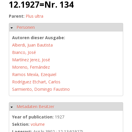
12.1927=Nr. 134
Parent:
Plus ultra
Personen
Hide
Autoren dieser Ausgabe:
Alberdi, Juan Bautista
Bianco, José
Martínez Jerez, José
Moreno, Fernández
Ramos Mexía, Ezequiel
Rodríguez Etchart, Carlos
Sarmiento, Domingo Faustino
Metadaten Besitzer
Hide
Year of publication:
1927
Sektion:
volume
Lagerort:
Arg bi 3902 : 12,134(1927)