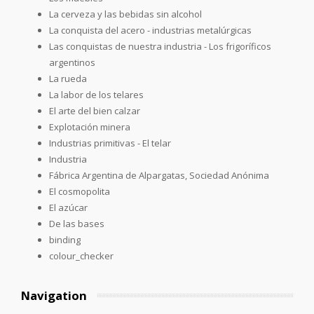
La cerveza y las bebidas sin alcohol
La conquista del acero - industrias metalúrgicas
Las conquistas de nuestra industria - Los frigoríficos
argentinos
La rueda
La labor de los telares
El arte del bien calzar
Explotación minera
Industrias primitivas - El telar
Industria
Fábrica Argentina de Alpargatas, Sociedad Anónima
El cosmopolita
El azúcar
De las bases
binding
colour_checker
Navigation