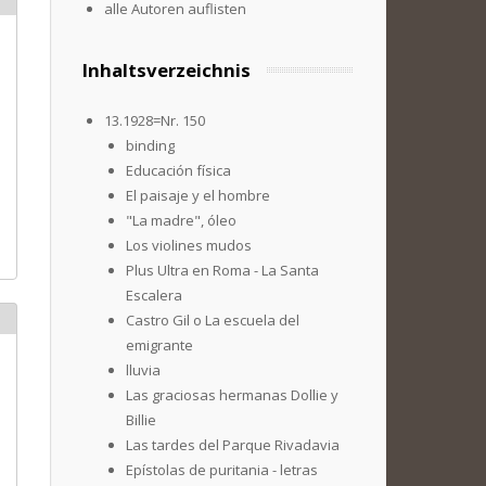
alle Autoren auflisten
Inhaltsverzeichnis
13.1928=Nr. 150
binding
Educación física
El paisaje y el hombre
"La madre", óleo
Los violines mudos
Plus Ultra en Roma - La Santa
Escalera
Castro Gil o La escuela del
emigrante
lluvia
Las graciosas hermanas Dollie y
Billie
Las tardes del Parque Rivadavia
Epístolas de puritania - letras