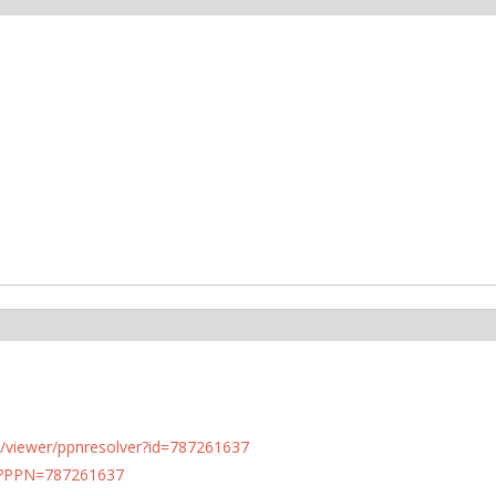
n.de/viewer/ppnresolver?id=787261637
PN?PPN=787261637