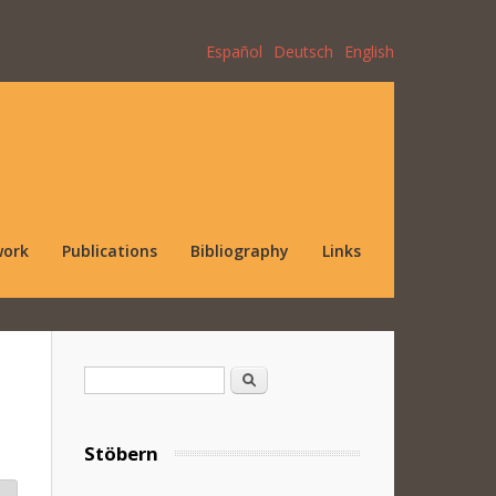
Español
Deutsch
English
work
Publications
Bibliography
Links
Search form
Search
Stöbern