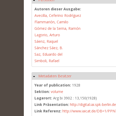
Autoren dieser Ausgabe:
Avecilla, Ceferino Rodríguez
Flammarión, Camilo
Gómez de la Serna, Ramón
Lagorio, Arturo
Sáenz, Raquel
Sánchez Sáez, B.
Saz, Eduardo del
Simboli, Rafael
Metadaten Besitzer
Hide
Year of publication:
1928
Sektion:
volume
Lagerort:
Arg bi 3902 : 13,150(1928)
Link Präsentation:
http://digital.iai.spk-berli
Link Referenz:
http://www.iaicat.de/DB=1/P