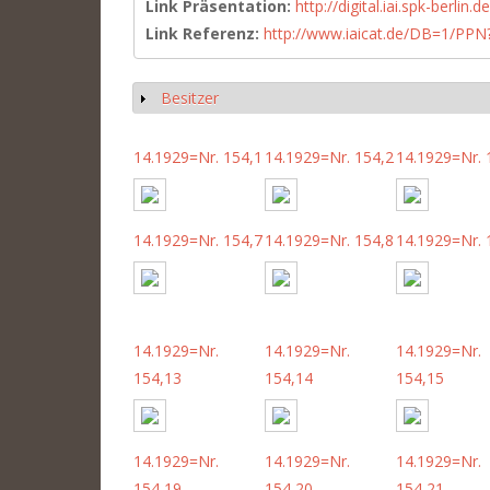
Link Präsentation:
http://digital.iai.spk-berli
Link Referenz:
http://www.iaicat.de/DB=1/P
Besitzer
Show
14.1929=Nr. 154,1
14.1929=Nr. 154,2
14.1929=Nr. 
14.1929=Nr. 154,7
14.1929=Nr. 154,8
14.1929=Nr. 
14.1929=Nr.
14.1929=Nr.
14.1929=Nr.
154,13
154,14
154,15
14.1929=Nr.
14.1929=Nr.
14.1929=Nr.
154,19
154,20
154,21