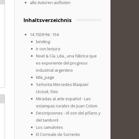
alle Autoren auflisten
Inhaltsverzeichnis
14.1929=Nr. 154
binding
Ir con lectura
Noel & Cía. Lda., una fábrica que
es exponente del progreso
industrial argentino
title_page
Señorita Mercedes Blaquier
Unzué, foto
Miradas al arte español - Las
estampas rurales de Juan Colom
Descripciones - Al son del pífano y
del tamboril
Los camalotes
El Correale de Sorrento