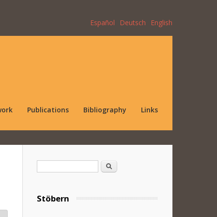
Español
Deutsch
English
work
Publications
Bibliography
Links
Search form
Search
Stöbern