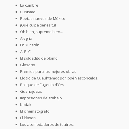
La cumbre
Cubismo
Poetas nuevos de México
¡Qué culpa tienes tu!
Oh bien, supremo bien...
Alegría
En Yucatán
A. B. C.
El soldadito de plomo
Glosario
Premios para las mejores obras
Elogio de Cuauhtémoc por José Vasconcelos.
Palique de Eugenio d'Ors
Guanajuato.
Impresiones del trabajo
Kodak
El cinematógrafo.
El klaxon.
Los acomodadores de teatros.