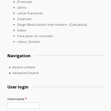
El venado
Libros
Letras francesas
Estancias
Diego Ribera ilustró este número - [Caricatura]
Índice
Para amar sin consuelo
colour_checker
Navigation
Recent content
Advanced Search
User login
Username
*