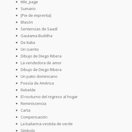
title_page
Sumario
[Pie de imprenta]
Blasón
Sentencias de Saadí
Gautama Buddha
De Italia
Un cuento
Dibujo de Diego Ribera
La vendedora de amor
Dibujo de Diego Ribera
Un patio dominicano
Poesía de América
Rebelde
El nocturno del regreso al hogar
Reminiscencia
Carta
Compensación
La bailarina vestida de verde
Símbolo