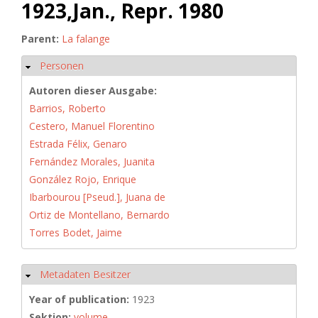
1923,Jan., Repr. 1980
Parent:
La falange
Personen
Hide
Autoren dieser Ausgabe:
Barrios, Roberto
Cestero, Manuel Florentino
Estrada Félix, Genaro
Fernández Morales, Juanita
González Rojo, Enrique
Ibarbourou [Pseud.], Juana de
Ortiz de Montellano, Bernardo
Torres Bodet, Jaime
Metadaten Besitzer
Hide
Year of publication:
1923
Sektion:
volume