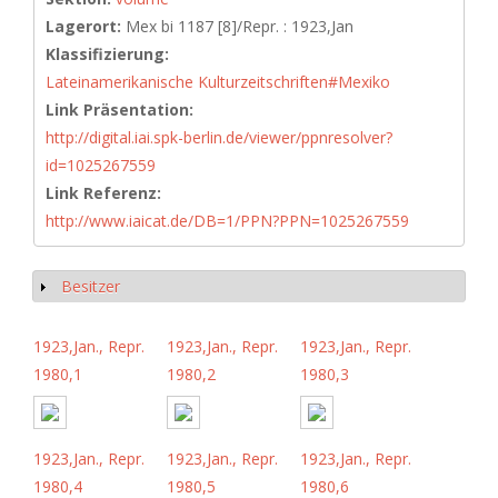
Lagerort:
Mex bi 1187 [8]/Repr. : 1923,Jan
Klassifizierung:
Lateinamerikanische Kulturzeitschriften#Mexiko
Link Präsentation:
http://digital.iai.spk-berlin.de/viewer/ppnresolver?
id=1025267559
Link Referenz:
http://www.iaicat.de/DB=1/PPN?PPN=1025267559
Besitzer
Show
1923,Jan., Repr.
1923,Jan., Repr.
1923,Jan., Repr.
1980,1
1980,2
1980,3
1923,Jan., Repr.
1923,Jan., Repr.
1923,Jan., Repr.
1980,4
1980,5
1980,6