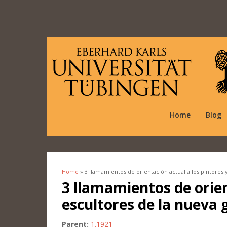
Home
Blog
Home
» 3 llamamientos de orientación actual a los pintores
You are here
3 llamamientos de orien
escultores de la nueva
Parent:
1.1921