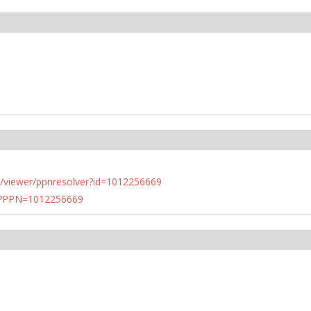
n.de/viewer/ppnresolver?id=1012256669
PN?PPN=1012256669