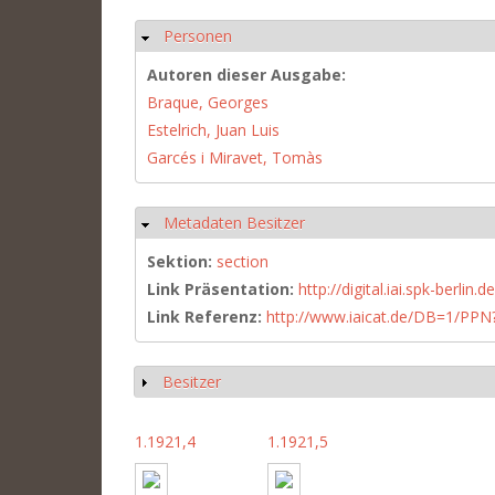
Personen
Hide
Autoren dieser Ausgabe:
Braque, Georges
Estelrich, Juan Luis
Garcés i Miravet, Tomàs
Metadaten Besitzer
Hide
Sektion:
section
Link Präsentation:
http://digital.iai.spk-berli
Link Referenz:
http://www.iaicat.de/DB=1/P
Besitzer
Show
1.1921,4
1.1921,5