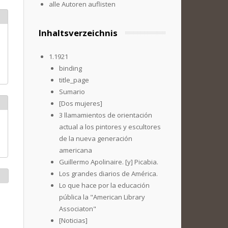
alle Autoren auflisten
Inhaltsverzeichnis
1.1921
binding
title_page
Sumario
[Dos mujeres]
3 llamamientos de orientación
actual a los pintores y escultores
de la nueva generación
americana
Guillermo Apolinaire. [y] Picabia.
Los grandes diarios de América.
Lo que hace por la educación
pública la "American Library
Associaton"
[Noticias]