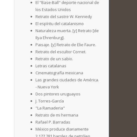
El "Base-Ball" deporte nacional de
los Estados Unidos
Retrato del sastre W. Kennedy
El espíritu del catalanismo
Naturaleza muerta. [y] Retrato [de
Ilya Ehrenburg].
Paisaje. [y] Retrato de Elie Faure.
Retrato del escultor Cornet.
Retrato de un sabio.
Letras catalanas
Cinematografía mexicana
Las grandes ciudades de América.
- Nueva York
Dos pintores uruguayos
J. Torres-García
"La Ramaderia"
Retrato de mi hermana
Rafael P. Barradas
México produce diariamente
2.177,781 barriles de petróleo