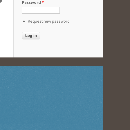
Password
*
Request new password