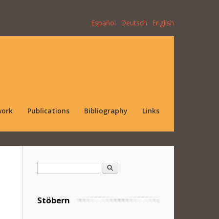
Español
Deutsch
English
work
Publications
Bibliography
Links
Search form
Search
Stöbern