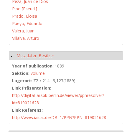
Peza, Juan de Dios
Pipo [Pseud.]
Prado, Eloisa
Pueyo, Eduardo
Valera, Juan
Villalva, Arturo
Metadaten Besitzer
Hide
Year of publication:
1889
Sektion:
volume
Lagerort:
ZZ / 214 : 3,127(1889)
Link Präsentation:
http://digital.iai.spk-berlin.de/viewer/ppnresolver?
id=819021628
Link Referenz:
http://www.iaicat.de/DB=1/PPN?PPN=819021628