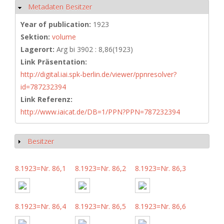
Metadaten Besitzer
Hide
Year of publication:
1923
Sektion:
volume
Lagerort:
Arg bi 3902 : 8,86(1923)
Link Präsentation:
http://digital.iai.spk-berlin.de/viewer/ppnresolver?
id=787232394
Link Referenz:
http://www.iaicat.de/DB=1/PPN?PPN=787232394
Besitzer
Show
8.1923=Nr. 86,1
8.1923=Nr. 86,2
8.1923=Nr. 86,3
8.1923=Nr. 86,4
8.1923=Nr. 86,5
8.1923=Nr. 86,6