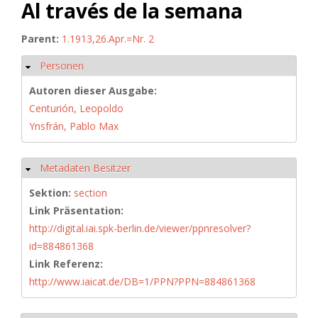
Al través de la semana
Parent:
1.1913,26.Apr.=Nr. 2
Personen
Hide
Autoren dieser Ausgabe:
Centurión, Leopoldo
Ynsfrán, Pablo Max
Metadaten Besitzer
Hide
Sektion:
section
Link Präsentation:
http://digital.iai.spk-berlin.de/viewer/ppnresolver?
id=884861368
Link Referenz:
http://www.iaicat.de/DB=1/PPN?PPN=884861368