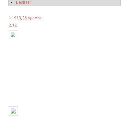
Besitzer
Show
1.1913,26.Apr.=Nr.
2,12